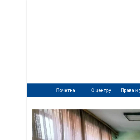
Почетна
О центру
Права и 