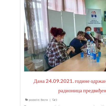
Дана 24.09.2021. године одржан
радионица предвиђен
posted in:
Вести
|
0