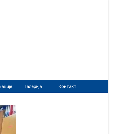
кације
Галерија
Контакт