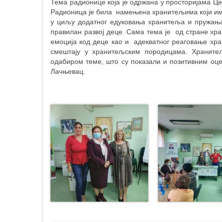
Тема радионице која је одржана у просторијама Це
Радионица је била намењена хранитељима који имај
у циљу додатног едуковања хранитеља и пружањ
правилан развој деце.
Сама тема је од стране хр
емоција код деце као и адекватног реаговање х
смештају у хранитељским породицама. Храните
одабиром теме, што су показали и позитивним оц
Лачњевац.