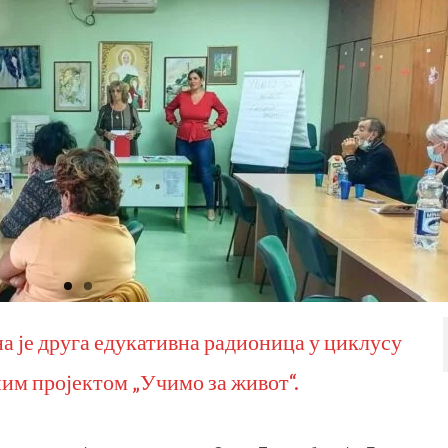
а је друга едукативна радионица у циклусу
им пројектом „Учимо за живот“.