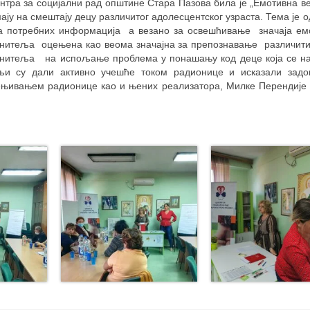
нтра за социјални рад општине Стара Пазова била је „Емотивна ве
у на смештају децу различитог адолесцентског узраста. Тема је 
а потребних информација а везано за освешћивање значаја емо
анитеља оцењена као веома значајна за препознавање различит
ранитеља на испољање проблема у понашању код деце која се н
љи су дали активно учешће током радионице и исказали задо
ењивањем радионице као и њених реализатора, Милке Перендије