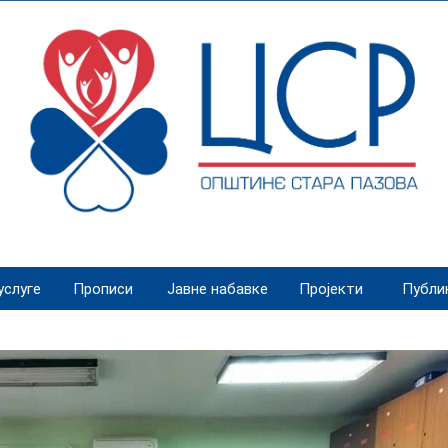
услуге
Прописи
Јавне набавке
Пројекти
Публи