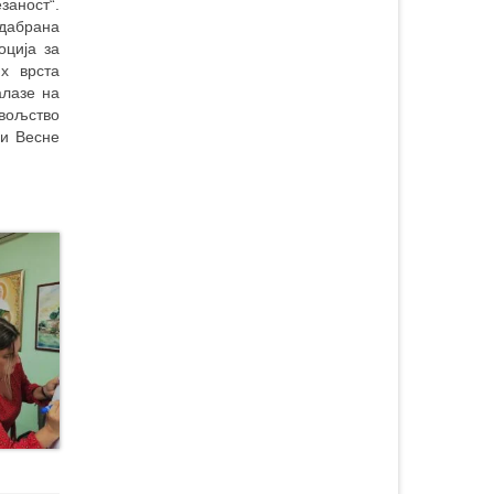
заност“.
одабрана
ција за
их врста
алазе на
вољство
 и Весне